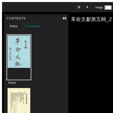
Skip to downloads and alternative formats
First Image
Previous Image
Image
Media Viewer
革命文獻第五輯_2
CONTENTS
Index
Thumbnails
None