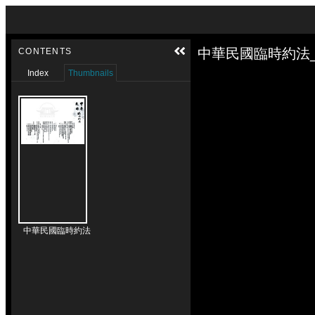
Skip to downloads and alternative formats
Media Viewer
中華民國臨時約法_
CONTENTS
Index
Thumbnails
中華民國臨時約法