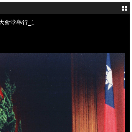
G
會堂舉行_1