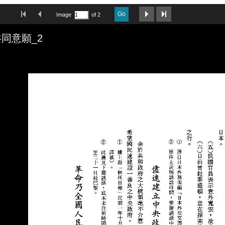
First Image
Previous Image
Next Image
Last Image
Go
Image
of 2
同意願_2