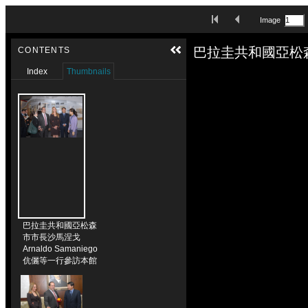
Skip to downloads and alternative formats
First Image
Previous Image
Image
Media Viewer
CONTENTS
Index
Thumbnails
巴拉圭共和國亞松森
市市長沙馬涅戈
Arnaldo Samaniego
伉儷等一行參訪本館