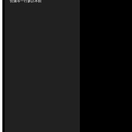
伉儷等一行參訪本館