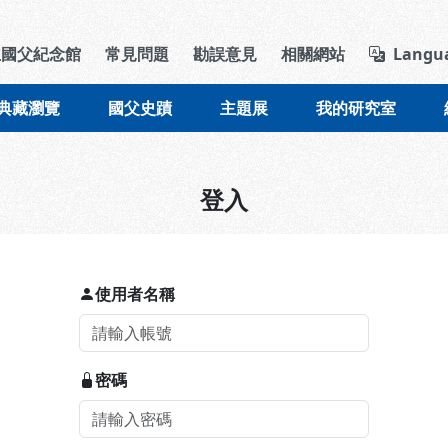
導覽列區塊
立國父紀念館
常見問題
勘誤意見
相關網站
Langu
典藏瀏覽
國父史蹟
主題展
我的研究室
登入
使用者名稱
密碼