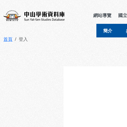
跳到主要內容
:::
:::
中山學術資料庫
網站導覽
國
簡介
首頁
登入