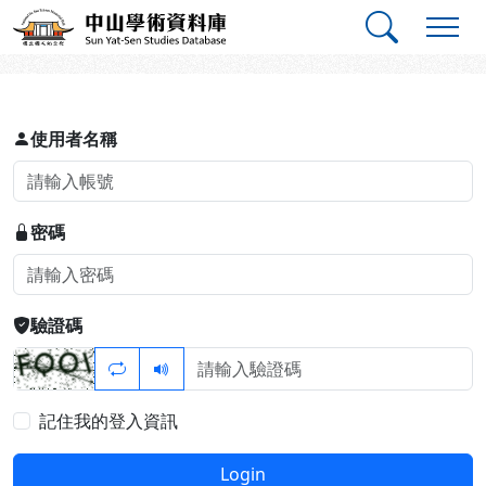
跳到主要內容
:::
:::
中山學術資料庫
登入
使用者名稱
密碼
驗證碼
記住我的登入資訊
Login