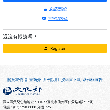
忘記密碼?
重寄認證信
還沒有帳號嗎？
Register
:::
關於我們
|
計畫簡介
|
凡例說明
|
授權書下載
|
著作權宣告
國立國父紀念館地址：11073臺北市信義區仁愛路4段505號
電話：(02)2758-8008 分機 725