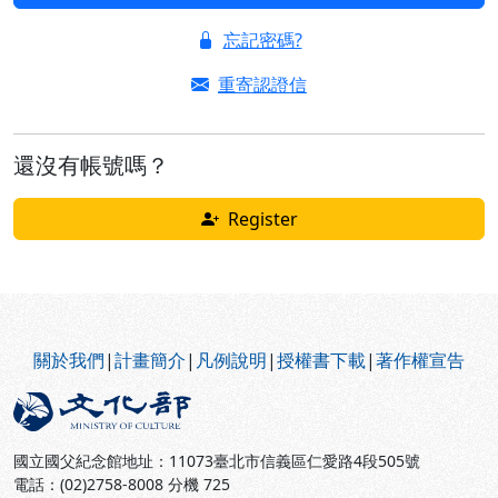
忘記密碼?
重寄認證信
還沒有帳號嗎？
Register
:::
關於我們
|
計畫簡介
|
凡例說明
|
授權書下載
|
著作權宣告
國立國父紀念館地址：11073臺北市信義區仁愛路4段505號
電話：(02)2758-8008 分機 725