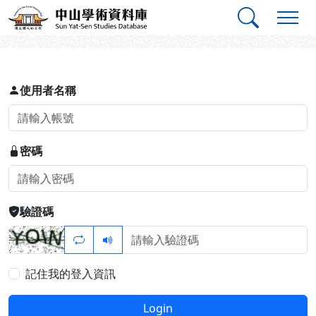
跳到主要內容
:::
:::
中山學術資料庫
登入
使用者名稱
密碼
驗證碼
記住我的登入資訊
Login