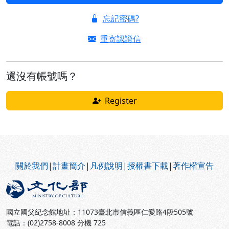
忘記密碼?
重寄認證信
還沒有帳號嗎？
Register
:::
關於我們
|
計畫簡介
|
凡例說明
|
授權書下載
|
著作權宣告
國立國父紀念館地址：11073臺北市信義區仁愛路4段505號
電話：(02)2758-8008 分機 725