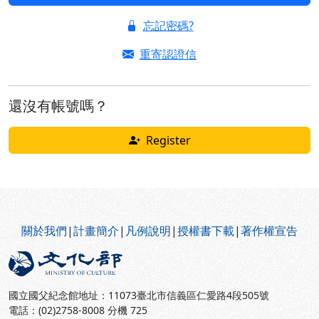
忘記密碼?
重寄認證信
還沒有帳號嗎？
Register
:::
關於我們
|
計畫簡介
|
凡例說明
|
授權書下載
|
著作權宣告
國立國父紀念館地址：11073臺北市信義區仁愛路4段505號
電話：(02)2758-8008 分機 725