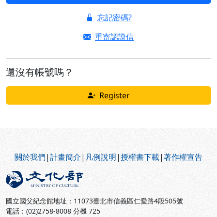
忘記密碼?
重寄認證信
還沒有帳號嗎？
Register
:::
關於我們
|
計畫簡介
|
凡例說明
|
授權書下載
|
著作權宣告
國立國父紀念館地址：11073臺北市信義區仁愛路4段505號
電話：(02)2758-8008 分機 725