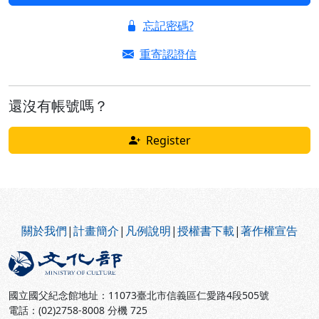
忘記密碼?
重寄認證信
還沒有帳號嗎？
Register
:::
關於我們
|
計畫簡介
|
凡例說明
|
授權書下載
|
著作權宣告
國立國父紀念館地址：11073臺北市信義區仁愛路4段505號
電話：(02)2758-8008 分機 725