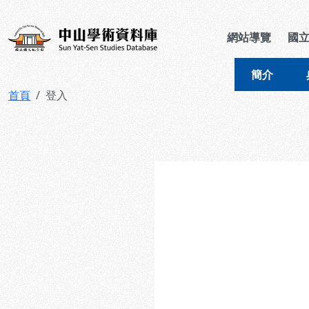
跳到主要內容
:::
:::
中山學術資料庫
網站導覽
國
簡介
首頁
登入