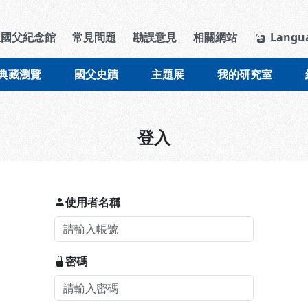
導覽列區塊
立國父紀念館
常見問題
勘誤意見
相關網站
Langu
典藏瀏覽
國父史蹟
主題展
我的研究室
登入
使用者名稱
密碼