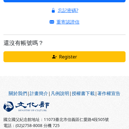
忘記密碼?
重寄認證信
還沒有帳號嗎？
Register
:::
關於我們
|
計畫簡介
|
凡例說明
|
授權書下載
|
著作權宣告
國立國父紀念館地址：11073臺北市信義區仁愛路4段505號
電話：(02)2758-8008 分機 725