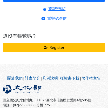
忘記密碼?
重寄認證信
還沒有帳號嗎？
Register
:::
關於我們
|
計畫簡介
|
凡例說明
|
授權書下載
|
著作權宣告
國立國父紀念館地址：11073臺北市信義區仁愛路4段505號
電話：(02)2758-8008 分機 725