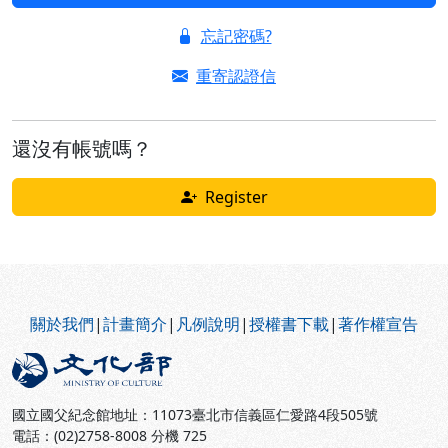
忘記密碼?
重寄認證信
還沒有帳號嗎？
Register
:::
關於我們
|
計畫簡介
|
凡例說明
|
授權書下載
|
著作權宣告
國立國父紀念館地址：11073臺北市信義區仁愛路4段505號
電話：(02)2758-8008 分機 725