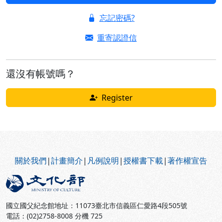
忘記密碼?
重寄認證信
還沒有帳號嗎？
Register
:::
關於我們
|
計畫簡介
|
凡例說明
|
授權書下載
|
著作權宣告
國立國父紀念館地址：11073臺北市信義區仁愛路4段505號
電話：(02)2758-8008 分機 725