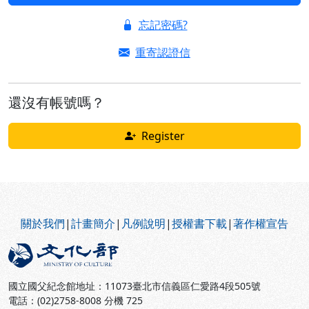
忘記密碼?
重寄認證信
還沒有帳號嗎？
Register
:::
關於我們
|
計畫簡介
|
凡例說明
|
授權書下載
|
著作權宣告
國立國父紀念館地址：11073臺北市信義區仁愛路4段505號
電話：(02)2758-8008 分機 725