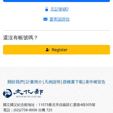
忘記密碼?
重寄認證信
還沒有帳號嗎？
Register
:::
關於我們
|
計畫簡介
|
凡例說明
|
授權書下載
|
著作權宣告
國立國父紀念館地址：11073臺北市信義區仁愛路4段505號
電話：(02)2758-8008 分機 725