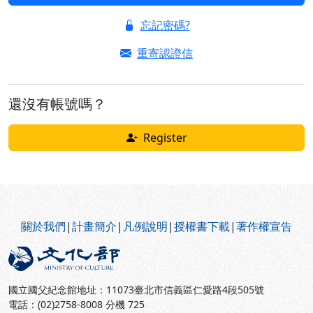
忘記密碼?
重寄認證信
還沒有帳號嗎？
Register
:::
關於我們
|
計畫簡介
|
凡例說明
|
授權書下載
|
著作權宣告
國立國父紀念館地址：11073臺北市信義區仁愛路4段505號
電話：(02)2758-8008 分機 725