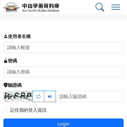
跳到主要內容
:::
:::
中山學術資料庫
登入
使用者名稱
密碼
驗證碼
記住我的登入資訊
Login