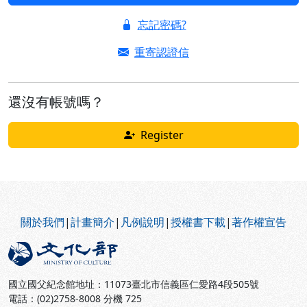
忘記密碼?
重寄認證信
還沒有帳號嗎？
Register
:::
關於我們
|
計畫簡介
|
凡例說明
|
授權書下載
|
著作權宣告
國立國父紀念館地址：11073臺北市信義區仁愛路4段505號
電話：(02)2758-8008 分機 725