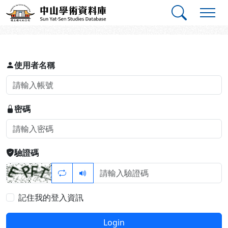
跳到主要內容
:::
:::
中山學術資料庫
登入
使用者名稱
密碼
驗證碼
記住我的登入資訊
Login