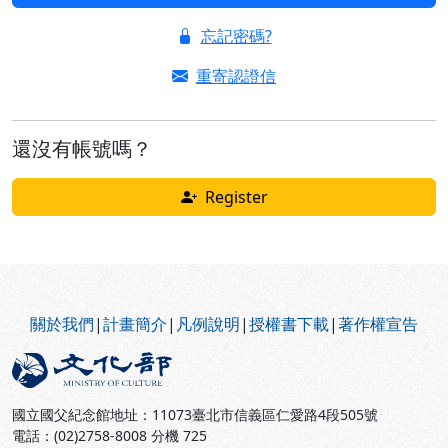
忘記密碼?
重寄認證信
還沒有帳號嗎？
Register
:::
關於我們
|
計畫簡介
|
凡例說明
|
授權書下載
|
著作權宣告
國立國父紀念館地址：11073臺北市信義區仁愛路4段505號
電話：(02)2758-8008 分機 725