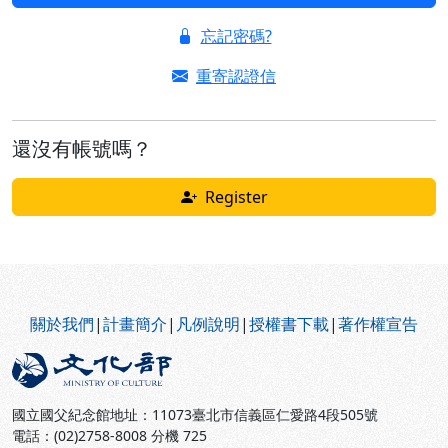
忘記密碼?
重寄認證信
還沒有帳號嗎？
Register
:::
關於我們
|
計畫簡介
|
凡例說明
|
授權書下載
|
著作權宣告
國立國父紀念館地址：11073臺北市信義區仁愛路4段505號
電話：(02)2758-8008 分機 725