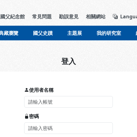
導覽列區塊
立國父紀念館
常見問題
勘誤意見
相關網站
Langu
典藏瀏覽
國父史蹟
主題展
我的研究室
登入
使用者名稱
密碼