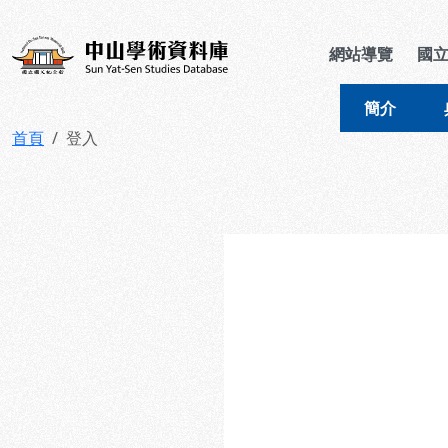
跳到主要內容
:::
:::
中山學術資料庫
網站導覽
國
簡介
首頁
登入