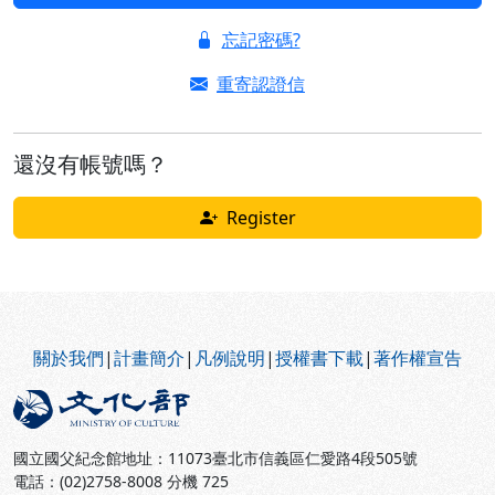
忘記密碼?
重寄認證信
還沒有帳號嗎？
Register
:::
關於我們
|
計畫簡介
|
凡例說明
|
授權書下載
|
著作權宣告
國立國父紀念館地址：11073臺北市信義區仁愛路4段505號
電話：(02)2758-8008 分機 725