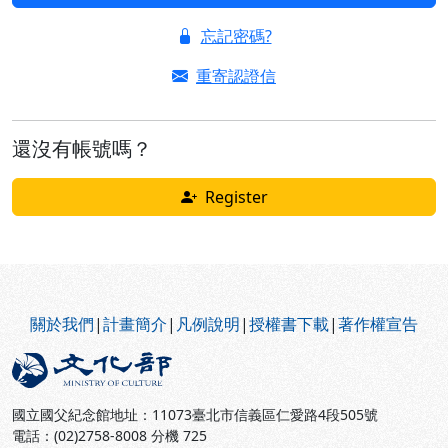
忘記密碼?
重寄認證信
還沒有帳號嗎？
Register
:::
關於我們
|
計畫簡介
|
凡例說明
|
授權書下載
|
著作權宣告
國立國父紀念館地址：11073臺北市信義區仁愛路4段505號
電話：(02)2758-8008 分機 725