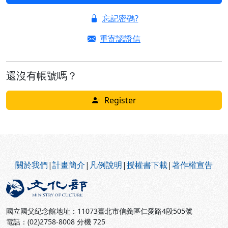
忘記密碼?
重寄認證信
還沒有帳號嗎？
Register
:::
關於我們
|
計畫簡介
|
凡例說明
|
授權書下載
|
著作權宣告
國立國父紀念館地址：11073臺北市信義區仁愛路4段505號
電話：(02)2758-8008 分機 725