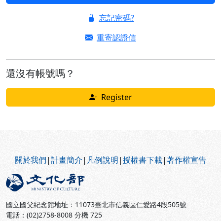
忘記密碼?
重寄認證信
還沒有帳號嗎？
Register
:::
關於我們
|
計畫簡介
|
凡例說明
|
授權書下載
|
著作權宣告
國立國父紀念館地址：11073臺北市信義區仁愛路4段505號
電話：(02)2758-8008 分機 725