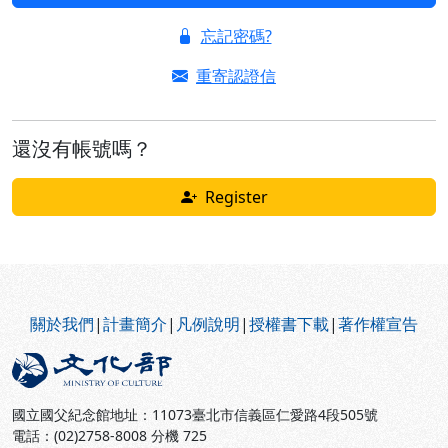
忘記密碼?
重寄認證信
還沒有帳號嗎？
Register
:::
關於我們
|
計畫簡介
|
凡例說明
|
授權書下載
|
著作權宣告
國立國父紀念館地址：11073臺北市信義區仁愛路4段505號
電話：(02)2758-8008 分機 725