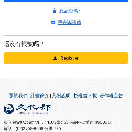
忘記密碼?
重寄認證信
還沒有帳號嗎？
Register
:::
關於我們
|
計畫簡介
|
凡例說明
|
授權書下載
|
著作權宣告
國立國父紀念館地址：11073臺北市信義區仁愛路4段505號
電話：(02)2758-8008 分機 725