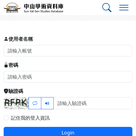
跳到主要內容
:::
:::
中山學術資料庫
登入
使用者名稱
密碼
驗證碼
記住我的登入資訊
Login