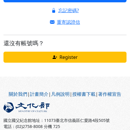
忘記密碼?
重寄認證信
還沒有帳號嗎？
Register
:::
關於我們
|
計畫簡介
|
凡例說明
|
授權書下載
|
著作權宣告
國立國父紀念館地址：11073臺北市信義區仁愛路4段505號
電話：(02)2758-8008 分機 725