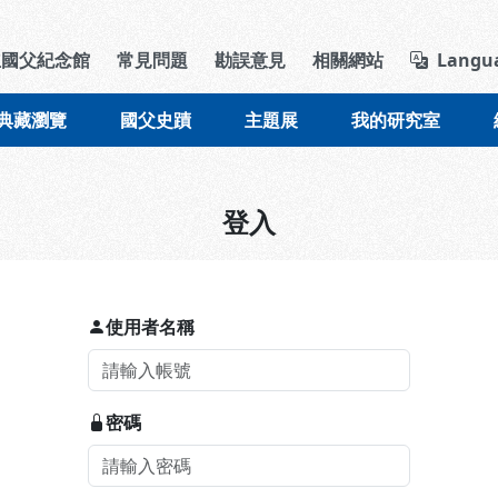
導覽列區塊
立國父紀念館
常見問題
勘誤意見
相關網站
Langu
典藏瀏覽
國父史蹟
主題展
我的研究室
登入
使用者名稱
密碼