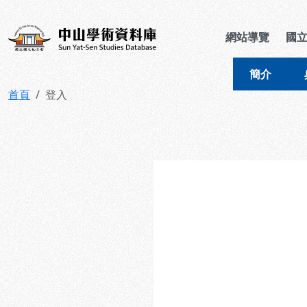
跳到主要內容
:::
:::
中山學術資料庫
網站導覽
國
簡介
首頁
登入