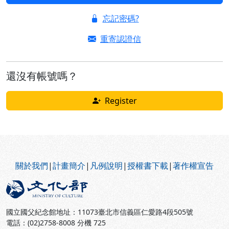
忘記密碼?
重寄認證信
還沒有帳號嗎？
Register
:::
關於我們
|
計畫簡介
|
凡例說明
|
授權書下載
|
著作權宣告
國立國父紀念館地址：11073臺北市信義區仁愛路4段505號
電話：(02)2758-8008 分機 725