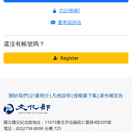
忘記密碼?
重寄認證信
還沒有帳號嗎？
Register
:::
關於我們
|
計畫簡介
|
凡例說明
|
授權書下載
|
著作權宣告
國立國父紀念館地址：11073臺北市信義區仁愛路4段505號
電話：(02)2758-8008 分機 725