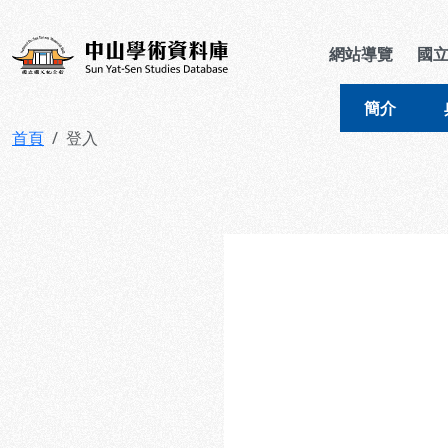
跳到主要內容
:::
:::
中山學術資料庫
網站導覽
國
簡介
首頁
登入