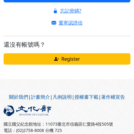
忘記密碼?
重寄認證信
還沒有帳號嗎？
Register
:::
關於我們
|
計畫簡介
|
凡例說明
|
授權書下載
|
著作權宣告
國立國父紀念館地址：11073臺北市信義區仁愛路4段505號
電話：(02)2758-8008 分機 725