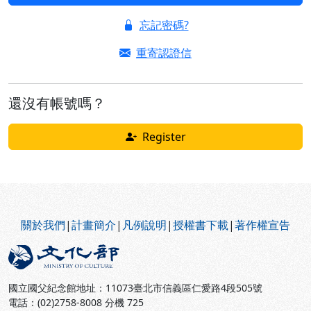
忘記密碼?
重寄認證信
還沒有帳號嗎？
Register
:::
關於我們
|
計畫簡介
|
凡例說明
|
授權書下載
|
著作權宣告
國立國父紀念館地址：11073臺北市信義區仁愛路4段505號
電話：(02)2758-8008 分機 725