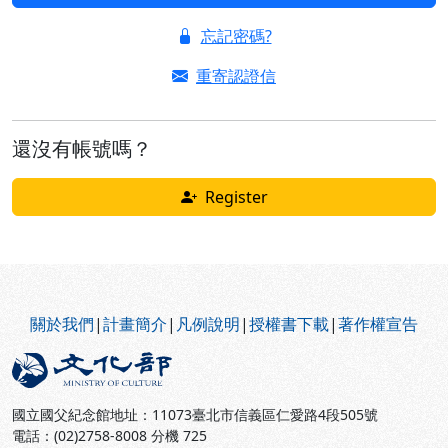
忘記密碼?
重寄認證信
還沒有帳號嗎？
Register
:::
關於我們
|
計畫簡介
|
凡例說明
|
授權書下載
|
著作權宣告
國立國父紀念館地址：11073臺北市信義區仁愛路4段505號
電話：(02)2758-8008 分機 725