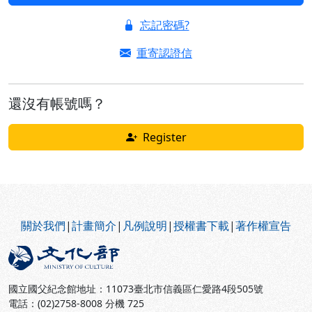
忘記密碼?
重寄認證信
還沒有帳號嗎？
Register
:::
關於我們
|
計畫簡介
|
凡例說明
|
授權書下載
|
著作權宣告
國立國父紀念館地址：11073臺北市信義區仁愛路4段505號
電話：(02)2758-8008 分機 725