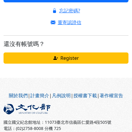
忘記密碼?
重寄認證信
還沒有帳號嗎？
Register
:::
關於我們
|
計畫簡介
|
凡例說明
|
授權書下載
|
著作權宣告
國立國父紀念館地址：11073臺北市信義區仁愛路4段505號
電話：(02)2758-8008 分機 725