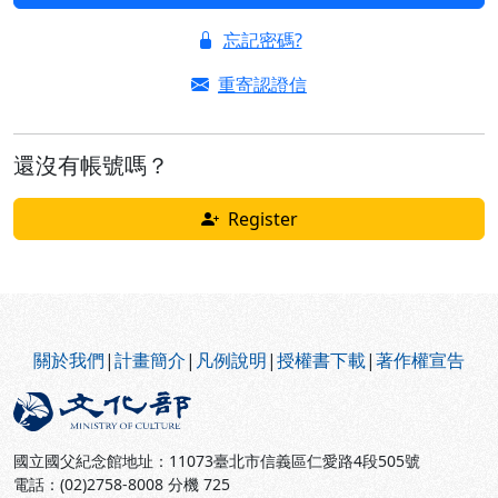
忘記密碼?
重寄認證信
還沒有帳號嗎？
Register
:::
關於我們
|
計畫簡介
|
凡例說明
|
授權書下載
|
著作權宣告
國立國父紀念館地址：11073臺北市信義區仁愛路4段505號
電話：(02)2758-8008 分機 725