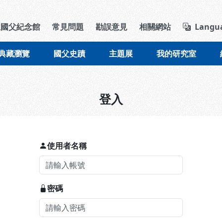
導覽列區塊
立國父紀念館
常見問題
勘誤意見
相關網站
Langu
典藏瀏覽
國父史蹟
主題展
我的研究室
登入
使用者名稱
密碼