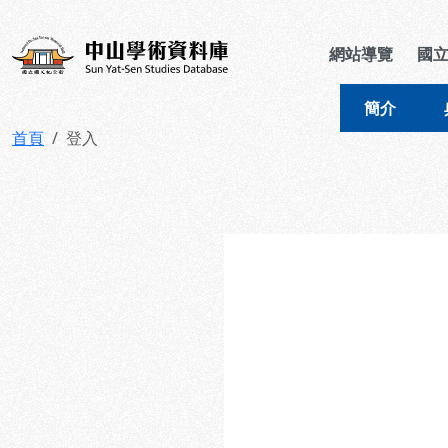
跳到主要內容
:::
:::
中山學術資料庫
網站導覽
國
簡介
首頁
登入