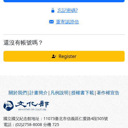
忘記密碼?
重寄認證信
還沒有帳號嗎？
Register
:::
關於我們
|
計畫簡介
|
凡例說明
|
授權書下載
|
著作權宣告
國立國父紀念館地址：11073臺北市信義區仁愛路4段505號
電話：(02)2758-8008 分機 725