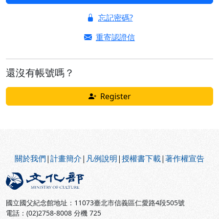
忘記密碼?
重寄認證信
還沒有帳號嗎？
Register
:::
關於我們
|
計畫簡介
|
凡例說明
|
授權書下載
|
著作權宣告
國立國父紀念館地址：11073臺北市信義區仁愛路4段505號
電話：(02)2758-8008 分機 725