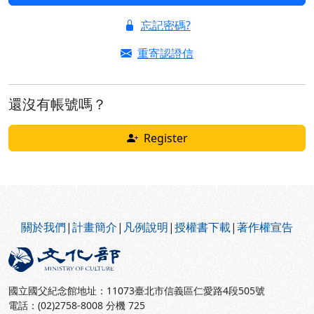
忘記密碼?
重寄認證信
還沒有帳號嗎？
Register
:::
關於我們
|
計畫簡介
|
凡例說明
|
授權書下載
|
著作權宣告
國立國父紀念館地址：11073臺北市信義區仁愛路4段505號
電話：(02)2758-8008 分機 725