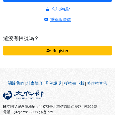
忘記密碼?
重寄認證信
還沒有帳號嗎？
Register
:::
關於我們
|
計畫簡介
|
凡例說明
|
授權書下載
|
著作權宣告
國立國父紀念館地址：11073臺北市信義區仁愛路4段505號
電話：(02)2758-8008 分機 725