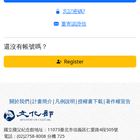
忘記密碼?
重寄認證信
還沒有帳號嗎？
Register
:::
關於我們
|
計畫簡介
|
凡例說明
|
授權書下載
|
著作權宣告
國立國父紀念館地址：11073臺北市信義區仁愛路4段505號
電話：(02)2758-8008 分機 725