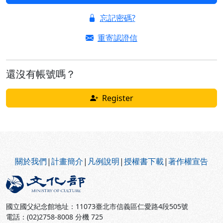
忘記密碼?
重寄認證信
還沒有帳號嗎？
Register
:::
關於我們
|
計畫簡介
|
凡例說明
|
授權書下載
|
著作權宣告
國立國父紀念館地址：11073臺北市信義區仁愛路4段505號
電話：(02)2758-8008 分機 725