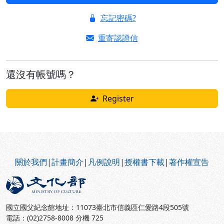
忘記密碼?
重寄認證信
還沒有帳號嗎？
Register
:::
關於我們
|
計畫簡介
|
凡例說明
|
授權書下載
|
著作權宣告
國立國父紀念館地址：11073臺北市信義區仁愛路4段505號
電話：(02)2758-8008 分機 725