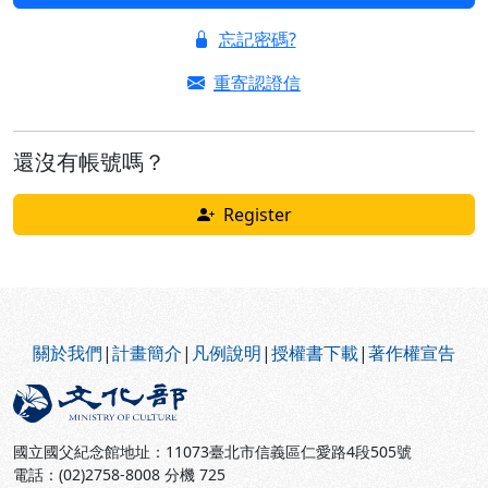
忘記密碼?
重寄認證信
還沒有帳號嗎？
Register
:::
關於我們
|
計畫簡介
|
凡例說明
|
授權書下載
|
著作權宣告
國立國父紀念館地址：11073臺北市信義區仁愛路4段505號
電話：(02)2758-8008 分機 725